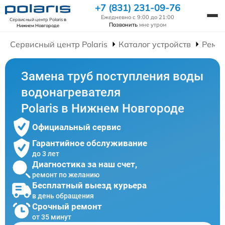
+7 (831) 231-09-76
Ежедневно с 9:00 до 21:00
Сервисный центр Polaris
в
Позвонить
мне утром
Нижнем Новгороде
Сервисный центр Polaris
Каталог устройств
Ремон
Замена труб поступления воды
водонагревателя
Polaris в Нижнем Новгороде
Официальный сервис
Гарантийное обслуживание
до 3 лет
Диагностика за наш счет,
ремонт по желанию
Бесплатный выезд курьера
в день обращения
Срочный ремонт
от 35 минут