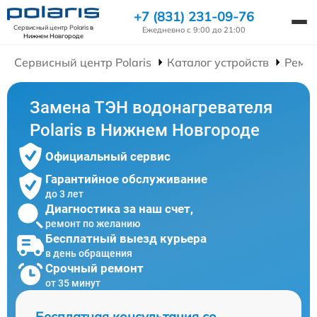
+7 (831) 231-09-76
Сервисный центр Polaris
в
Ежедневно с 9:00 до 21:00
Нижнем Новгороде
Сервисный центр Polaris
Каталог устройств
Ремон
Замена ТЭН водонагревателя
Polaris в Нижнем Новгороде
Официальный сервис
Гарантийное обслуживание
до 3 лет
Диагностика за наш счет,
ремонт по желанию
Бесплатный выезд курьера
в день обращения
Срочный ремонт
от 35 минут
Бесплатная консультация со