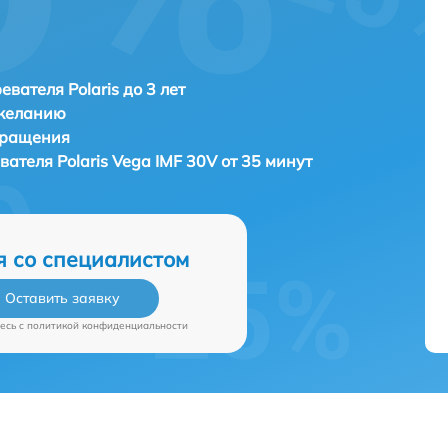
евателя Polaris до 3 лет
 желанию
бращения
евателя
Polaris Vega IMF 30V от 35 минут
я со специалистом
Оставить заявку
есь c
политикой конфиденциальности