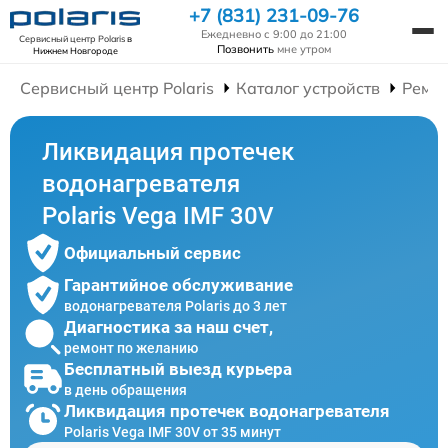
+7 (831) 231-09-76
Ежедневно с 9:00 до 21:00
Сервисный центр Polaris
в
Позвонить
мне утром
Нижнем Новгороде
Сервисный центр Polaris
Каталог устройств
Ремон
Ликвидация протечек
водонагревателя
Polaris Vega IMF 30V
Официальный сервис
Гарантийное обслуживание
водонагревателя Polaris до 3 лет
Диагностика за наш счет,
ремонт по желанию
Бесплатный выезд курьера
в день обращения
Ликвидация протечек водонагревателя
Polaris Vega IMF 30V от 35 минут