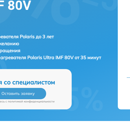
MF 80V
евателя Polaris до 3 лет
 желанию
бращения
нагревателя
Polaris Ultra IMF 80V от 35 минут
я со специалистом
Оставить заявку
есь c
политикой конфиденциальности