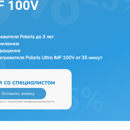
MF 100V
евателя Polaris до 3 лет
 желанию
бращения
агревателя
Polaris Ultra IMF 100V от 35 минут
я со специалистом
Оставить заявку
есь c
политикой конфиденциальности