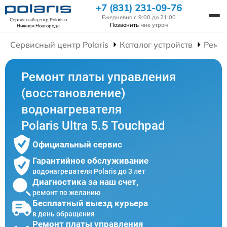
+7 (831) 231-09-76
Ежедневно с 9:00 до 21:00
Сервисный центр Polaris
в
Позвонить
мне утром
Нижнем Новгороде
Сервисный центр Polaris
Каталог устройств
Ремон
Ремонт платы управления
(восстановление)
водонагревателя
Polaris Ultra 5.5 Touchpad
Официальный сервис
Гарантийное обслуживание
водонагревателя Polaris до 3 лет
Диагностика за наш счет,
ремонт по желанию
Бесплатный выезд курьера
в день обращения
Ремонт платы управления