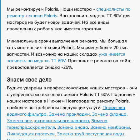
Мы ремонтируем Polaris. Наши мастера -
специалисты по
ремонту техники Polaris
. Восстановить модель TT 60V для
мастеров не будет новой задачей. На все виды
проведенных работ у нас имеется гарантия.
Минимальные сроки выполнения ремонта. Мы большая
сеть мастерских техники Polaris. Мы имеем более 20 тыс.
запчастей. И возможно на наших складах
уже имеется
запчасть на модель TT 60V
. При заказе ремонта на сайте -
предоставляется скидка -25%.
Знаем свое дело
Будьте уверены в профессионализме наших мастеров - они
с уверенностью выполнят ремонт Polaris TT 60V. По данным
наших мастеров в Нижнем Новгороде по ремонту Polaris,
наиболее востребованы следующие услуги:
Промывка
водяного фильтра
,
Замена прокладки
,
Замена фланца
,
Замена предохранительного клапана
,
Замена
термопредохранителя
,
Замена анода
,
Замена мембраны
,
Ликвидация протечек
,
Замена труб поступления воды
,