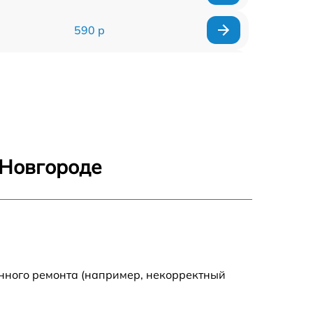
590 р
1000 р
1100 р
1250 р
 Новгороде
500 р
550 р
450 р
енного ремонта (например, некорректный
1000 р