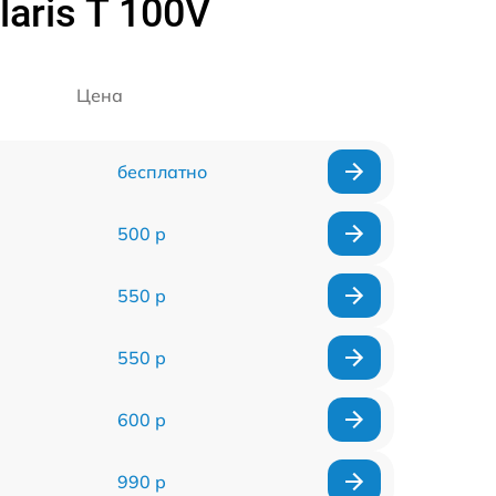
aris T 100V
Цена
бесплатно
500 р
550 р
550 р
600 р
990 р