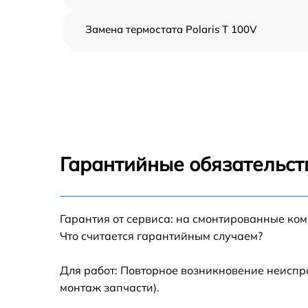
Замена термостата Polaris T 100V
Профилактическая чистка Polaris T 100V
Замена платы управления Polaris T 100V
Ремонт платы управления (восстановление)
Polaris T 100V
Гарантийные обязательст
Ремонт/замена датчика температуры Polari
T 100V
Гарантия от сервиса: на смонтированные ко
Замена прокладки Polaris T 100V
Что считается гарантийным случаем?
Ремонт модуля управления Polaris T 100V
Для работ: Повторное возникновение неиспр
монтаж запчасти).
Замена труб поступления воды Polaris T
100V