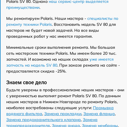
Polaris SV 80. Однако
наш сервис-центр выделяется
преимуществами
.
Мы ремонтируем Polaris. Наши мастера -
специалисты по
ремонту техники Polaris
. Восстановить модель SV 80 для
мастеров не будет новой задачей. На все виды
проведенных работ у нас имеется гарантия.
Минимальные сроки выполнения ремонта. Мы большая
сеть мастерских техники Polaris. Мы имеем более 20 тыс.
запчастей. И возможно на наших складах
уже имеется
запчасть на модель SV 80
. При заказе ремонта на сайте -
предоставляется скидка -25%.
Знаем свое дело
Будьте уверены в профессионализме наших мастеров - они
с уверенностью выполнят ремонт Polaris SV 80. По данным
наших мастеров в Нижнем Новгороде по ремонту Polaris,
наиболее востребованы следующие услуги:
Промывка
водяного фильтра
,
Замена прокладки
,
Замена фланца
,
Замена предохранительного клапана
,
Замена
термопредохранителя
,
Замена анода
,
Замена мембраны
,