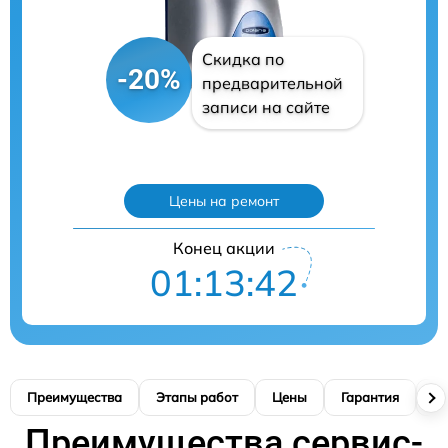
Скидка по
-20%
предварительной
записи на сайте
Цены на ремонт
Конец акции
01:13:41
Преимущества
Этапы работ
Цены
Гарантия
М
Преимущества сервис-