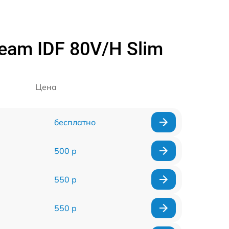
eam IDF 80V/H Slim
Цена
бесплатно
500 р
550 р
550 р