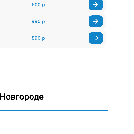
600 р
990 р
590 р
1000 р
1100 р
1250 р
 Новгороде
500 р
550 р