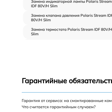
Замена индикаторной лампы Polaris Stream
IDF 80V/H Slim
Замена клапана давления Polaris Stream ID
80V/H Slim
Замена термостата Polaris Stream IDF 80V/
Slim
Профилактическая чистка Polaris Stream ID
80V/H Slim
Замена платы управления Polaris Stream ID
80V/H Slim
Ремонт платы управления (восстановление)
Polaris Stream IDF 80V/H Slim
Гарантийные обязательст
Ремонт/замена датчика температуры Polari
Stream IDF 80V/H Slim
Замена прокладки Polaris Stream IDF 80V/H
Гарантия от сервиса: на смонтированные ко
Slim
Что считается гарантийным случаем?