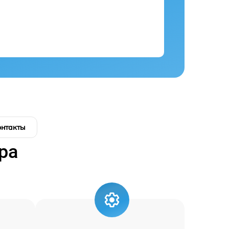
онтакты
ра