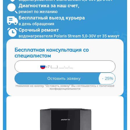
Диагностика за наш счет,
ремонт по желанию
Бесплатный выезд курьера
в день обращения
Срочный ремонт
водонагревателя Polaris Stream 5,0-30V от 35 минут
Бесплатная консультация со
специалистом
Оставить заявку
Нажимая на кнопку "Оставить заявку" Вы соглашаетесь c
политикой
конфиденциальности