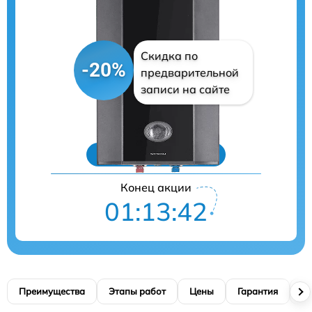
Скидка по
-20%
предварительной
записи на сайте
Цены на ремонт
Конец акции
01:13:42
Преимущества
Этапы работ
Цены
Гарантия
М