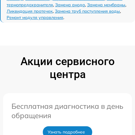
термопредохранителя
,
Замена анода
,
Замена мембраны
,
Ликвидация протечек
,
Замена труб поступления воды
,
Ремонт модуля управления
.
Акции сервисного
центра
Бесплатная диагностика в день
обращения
Узнать подробнее