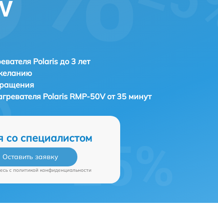
0V
евателя Polaris до 3 лет
 желанию
бращения
агревателя
Polaris RMP-50V от 35 минут
я со специалистом
Оставить заявку
есь c
политикой конфиденциальности