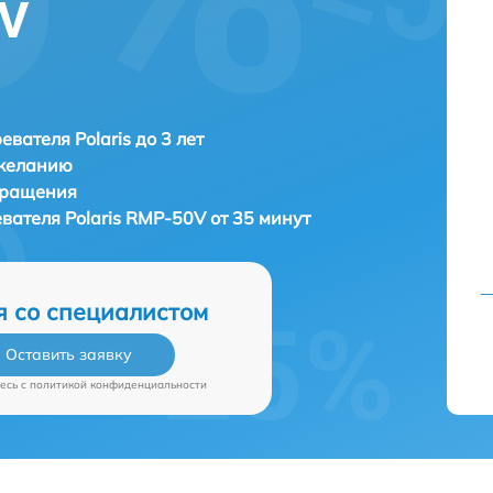
0V
евателя Polaris до 3 лет
 желанию
бращения
евателя
Polaris RMP-50V от 35 минут
я со специалистом
Оставить заявку
есь c
политикой конфиденциальности