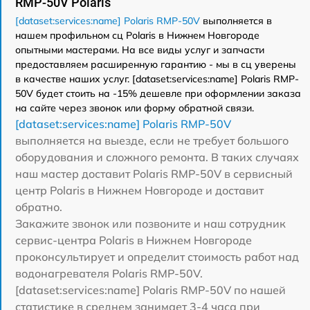
RMP-50V Polaris
[dataset:services:name] Polaris RMP-50V
выполняется в
нашем профильном сц Polaris в Нижнем Новгороде
опытными мастерами. На все виды услуг и запчасти
предоставляем расширенную гарантию - мы в сц уверены
в качестве наших услуг. [dataset:services:name] Polaris RMP-
50V будет стоить на -15% дешевле при оформлении заказа
на сайте через звонок или форму обратной связи.
[dataset:services:name] Polaris RMP-50V
выполняется на выезде, если не требует большого
оборудования и сложного ремонта. В таких случаях
наш мастер доставит Polaris RMP-50V в сервисный
центр Polaris в Нижнем Новгороде и доставит
обратно.
Закажите звонок или позвоните и наш сотрудник
сервис-центра Polaris в Нижнем Новгороде
проконсультирует и определит стоимость работ над
водонагревателя Polaris RMP-50V.
[dataset:services:name] Polaris RMP-50V по нашей
статистике в среднем занимает 3-4 часа при