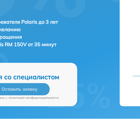
евателя Polaris до 3 лет
 желанию
бращения
ris RM 150V от 35 минут
я со специалистом
Оставить заявку
есь c
политикой конфиденциальности