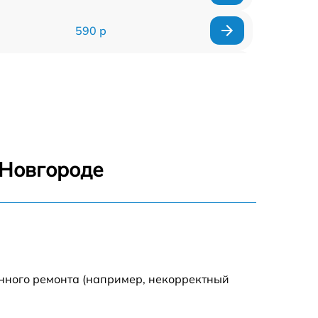
590 р
1000 р
1100 р
1250 р
 Новгороде
500 р
550 р
450 р
енного ремонта (например, некорректный
1000 р