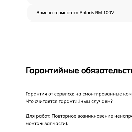
Замена термостата Polaris RM 100V
Профилактическая чистка Polaris RM 100V
Замена платы управления Polaris RM 100V
Ремонт платы управления (восстановление)
Polaris RM 100V
Гарантийные обязательст
Ремонт/замена датчика температуры Polari
RM 100V
Гарантия от сервиса: на смонтированные ко
Замена прокладки Polaris RM 100V
Что считается гарантийным случаем?
Ремонт модуля управления Polaris RM 100V
Для работ: Повторное возникновение неиспр
монтаж запчасти).
Замена труб поступления воды Polaris RM
100V