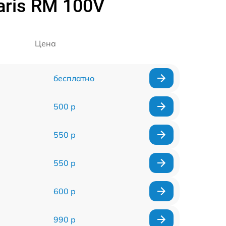
aris RM 100V
Цена
бесплатно
500 р
550 р
550 р
600 р
990 р