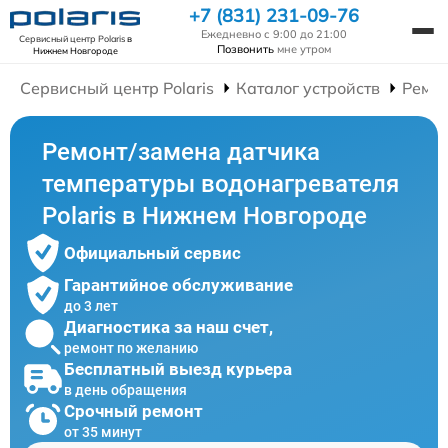
+7 (831) 231-09-76
Ежедневно с 9:00 до 21:00
Сервисный центр Polaris
в
Позвонить
мне утром
Нижнем Новгороде
Сервисный центр Polaris
Каталог устройств
Ремон
Ремонт/замена датчика
температуры водонагревателя
Polaris в Нижнем Новгороде
Официальный сервис
Гарантийное обслуживание
до 3 лет
Диагностика за наш счет,
ремонт по желанию
Бесплатный выезд курьера
в день обращения
Срочный ремонт
от 35 минут