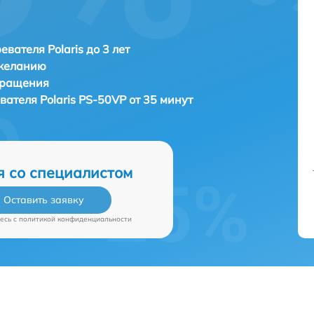
евателя Polaris до 3 лет
 желанию
бращения
евателя
Polaris PS-50VP от 35 минут
я со специалистом
Оставить заявку
есь c
политикой конфиденциальности