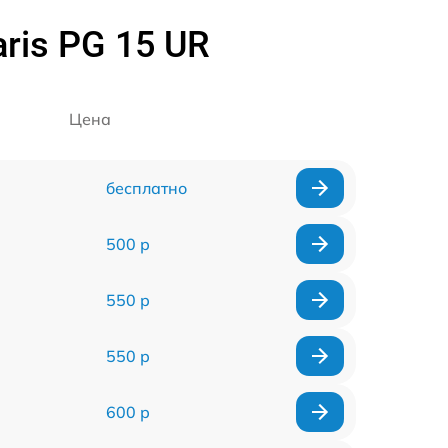
ris PG 15 UR
Цена
бесплатно
500 р
550 р
550 р
600 р