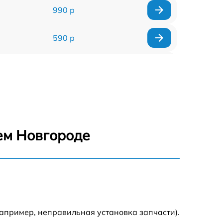
990 р
590 р
1000 р
1100 р
1250 р
ем Новгороде
500 р
550 р
450 р
апример, неправильная установка запчасти).