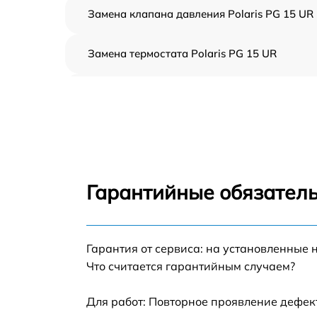
Замена клапана давления Polaris PG 15 UR
Замена термостата Polaris PG 15 UR
Профилактическая чистка Polaris PG 15 UR
Замена платы управления Polaris PG 15 UR
Ремонт платы управления (восстановление)
Polaris PG 15 UR
Гарантийные обязатель
Ремонт/замена датчика температуры Polari
PG 15 UR
Гарантия от сервиса: на установленные 
Замена прокладки Polaris PG 15 UR
Что считается гарантийным случаем?
Ремонт модуля управления Polaris PG 15 U
Для работ: Повторное проявление дефек