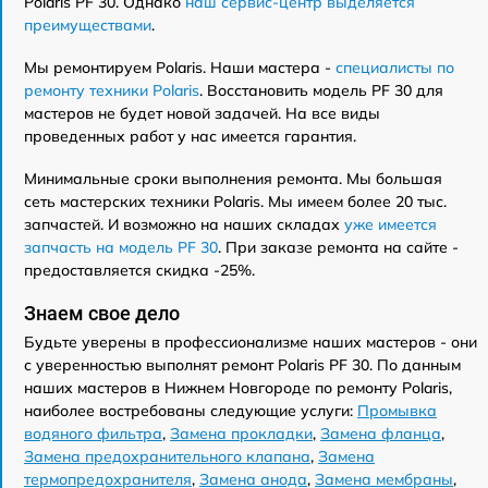
Polaris PF 30. Однако
наш сервис-центр выделяется
преимуществами
.
Мы ремонтируем Polaris. Наши мастера -
специалисты по
ремонту техники Polaris
. Восстановить модель PF 30 для
мастеров не будет новой задачей. На все виды
проведенных работ у нас имеется гарантия.
Минимальные сроки выполнения ремонта. Мы большая
сеть мастерских техники Polaris. Мы имеем более 20 тыс.
запчастей. И возможно на наших складах
уже имеется
запчасть на модель PF 30
. При заказе ремонта на сайте -
предоставляется скидка -25%.
Знаем свое дело
Будьте уверены в профессионализме наших мастеров - они
с уверенностью выполнят ремонт Polaris PF 30. По данным
наших мастеров в Нижнем Новгороде по ремонту Polaris,
наиболее востребованы следующие услуги:
Промывка
водяного фильтра
,
Замена прокладки
,
Замена фланца
,
Замена предохранительного клапана
,
Замена
термопредохранителя
,
Замена анода
,
Замена мембраны
,