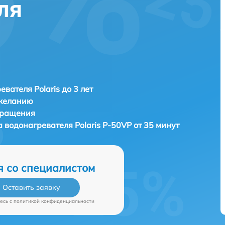
ля
евателя Polaris до 3 лет
 желанию
бращения
а водонагревателя
Polaris P-50VP от 35 минут
я со специалистом
Оставить заявку
есь c
политикой конфиденциальности