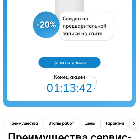
Скидка по
-20%
предварительной
записи на сайте
Цены на ремонт
Конец акции
01:13:41
Преимущества
Этапы работ
Цены
Гарантия
М
Преимущества сервис-