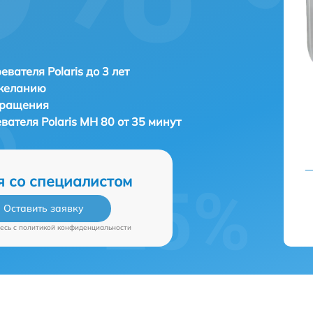
евателя Polaris до 3 лет
 желанию
бращения
евателя
Polaris MH 80 от 35 минут
я со специалистом
Оставить заявку
есь c
политикой конфиденциальности