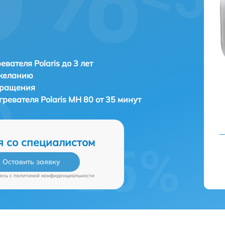
евателя Polaris до 3 лет
 желанию
бращения
гревателя
Polaris MH 80 от 35 минут
я со специалистом
Оставить заявку
есь c
политикой конфиденциальности