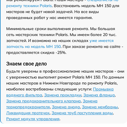
ремонту техники Polaris
. Восстановить модель MH 150 для
мастеров не будет новой задачей. На все виды
проведенных работ у нас имеется гарантия.
Минимальные сроки выполнения ремонта. Мы большая
сеть мастерских техники Polaris. Мы имеем более 20 тыс.
запчастей. И возможно на наших складах
уже имеется
запчасть на модель MH 150
. При заказе ремонта на сайте -
предоставляется скидка -25%.
Знаем свое дело
Будьте уверены в профессионализме наших мастеров - они
с уверенностью выполнят ремонт Polaris MH 150. По данным
наших мастеров в Нижнем Новгороде по ремонту Polaris,
наиболее востребованы следующие услуги:
Промывка
водяного фильтра
,
Замена прокладки
,
Замена фланца
,
Замена предохранительного клапана
,
Замена
термопредохранителя
,
Замена анода
,
Замена мембраны
,
Ликвидация протечек
,
Замена труб поступления воды
,
Ремонт модуля управления
.