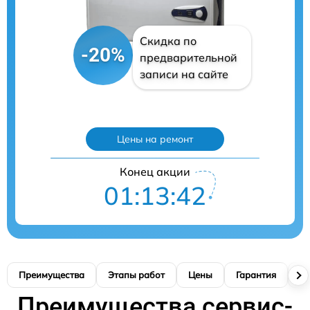
Скидка по
-20%
предварительной
записи на сайте
Цены на ремонт
Конец акции
01:13:41
Преимущества
Этапы работ
Цены
Гарантия
М
Преимущества сервис-