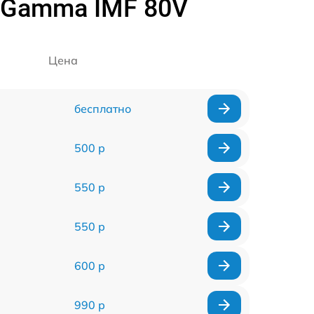
s Gamma IMF 80V
Цена
бесплатно
500 р
550 р
550 р
600 р
990 р