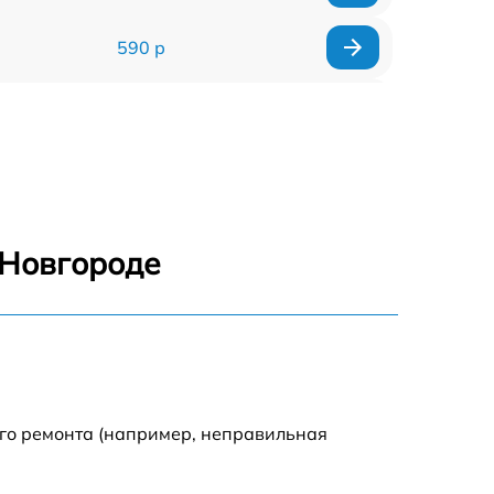
590 р
1000 р
1100 р
1250 р
 Новгороде
500 р
550 р
450 р
ого ремонта (например, неправильная
1000 р