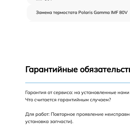
Замена термостата Polaris Gamma IMF 80V
Профилактическая чистка Polaris Gamma
IMF 80V
Замена платы управления Polaris Gamma
IMF 80V
Ремонт платы управления (восстановление)
Polaris Gamma IMF 80V
Гарантийные обязательст
Ремонт/замена датчика температуры Polari
Gamma IMF 80V
Гарантия от сервиса: на установленные нами
Замена прокладки Polaris Gamma IMF 80V
Что считается гарантийным случаем?
Ремонт модуля управления Polaris Gamma
IMF 80V
Для работ: Повторное проявление неисправн
установка запчасти).
Замена труб поступления воды Polaris
Gamma IMF 80V