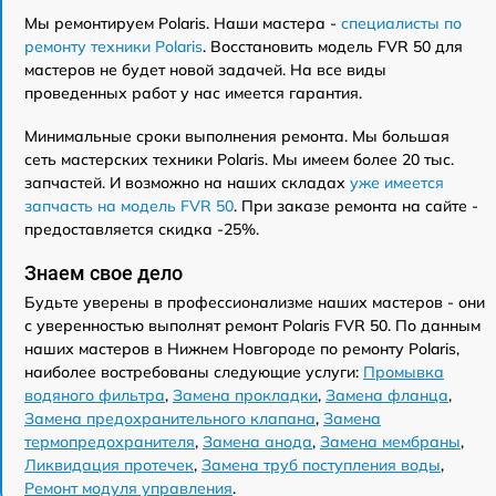
Мы ремонтируем Polaris. Наши мастера -
специалисты по
ремонту техники Polaris
. Восстановить модель FVR 50 для
мастеров не будет новой задачей. На все виды
проведенных работ у нас имеется гарантия.
Минимальные сроки выполнения ремонта. Мы большая
сеть мастерских техники Polaris. Мы имеем более 20 тыс.
запчастей. И возможно на наших складах
уже имеется
запчасть на модель FVR 50
. При заказе ремонта на сайте -
предоставляется скидка -25%.
Знаем свое дело
Будьте уверены в профессионализме наших мастеров - они
с уверенностью выполнят ремонт Polaris FVR 50. По данным
наших мастеров в Нижнем Новгороде по ремонту Polaris,
наиболее востребованы следующие услуги:
Промывка
водяного фильтра
,
Замена прокладки
,
Замена фланца
,
Замена предохранительного клапана
,
Замена
термопредохранителя
,
Замена анода
,
Замена мембраны
,
Ликвидация протечек
,
Замена труб поступления воды
,
Ремонт модуля управления
.