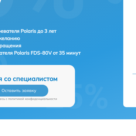
евателя Polaris до 3 лет
 желанию
бращения
вателя
Polaris FDS-80V от 35 минут
я со специалистом
Оставить заявку
есь c
политикой конфиденциальности