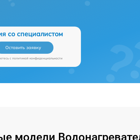
ия со специалистом
Оставить заявку
аетесь c
политикой конфиденциальности
е модели Водонагревател