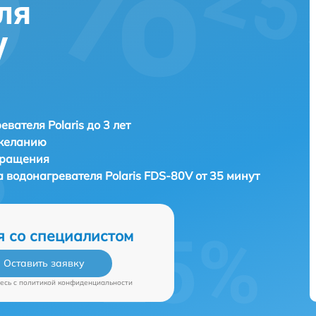
ля
V
евателя Polaris до 3 лет
 желанию
бращения
а водонагревателя
Polaris FDS-80V от 35 минут
я со специалистом
Оставить заявку
есь c
политикой конфиденциальности