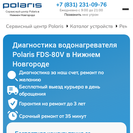
+7 (831) 231-09-76
Ежедневно с 9:00 до 21:00
Сервисный центр Polaris
в
Позвонить
мне утром
Нижнем Новгороде
Сервисный центр Polaris
Каталог устройств
Ремон
Диагностика водонагревателя
Polaris FDS-80V в Нижнем
Новгороде
Диагностика за наш счет, ремонт по
желанию
Бесплатный выезд курьера в день
обращения
Гарантия на ремонт до 3 лет
Срочный ремонт от 35 минут