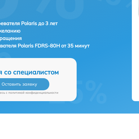
евателя Polaris до 3 лет
 желанию
бращения
евателя
Polaris FDRS-80H от 35 минут
я со специалистом
Оставить заявку
есь c
политикой конфиденциальности