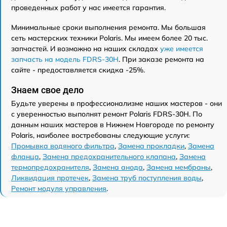
проведенных работ у нас имеется гарантия.
Минимальные сроки выполнения ремонта. Мы большая
сеть мастерских техники Polaris. Мы имеем более 20 тыс.
запчастей. И возможно на наших складах
уже имеется
запчасть на модель FDRS-30H
. При заказе ремонта на
сайте - предоставляется скидка -25%.
Знаем свое дело
Будьте уверены в профессионализме наших мастеров - они
с уверенностью выполнят ремонт Polaris FDRS-30H. По
данным наших мастеров в Нижнем Новгороде по ремонту
Polaris, наиболее востребованы следующие услуги:
Промывка водяного фильтра
,
Замена прокладки
,
Замена
фланца
,
Замена предохранительного клапана
,
Замена
термопредохранителя
,
Замена анода
,
Замена мембраны
,
Ликвидация протечек
,
Замена труб поступления воды
,
Ремонт модуля управления
.