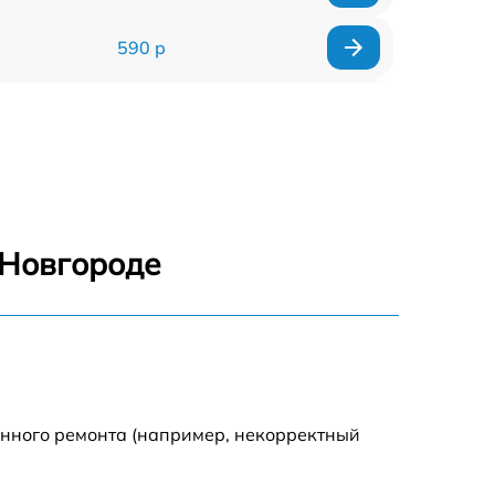
590 р
1000 р
1100 р
1250 р
 Новгороде
500 р
550 р
450 р
енного ремонта (например, некорректный
1000 р