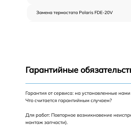
Замена термостата Polaris FDE-20V
Профилактическая чистка Polaris FDE-20V
Замена платы управления Polaris FDE-20V
Ремонт платы управления (восстановление)
Polaris FDE-20V
Гарантийные обязательст
Ремонт/замена датчика температуры Polari
FDE-20V
Гарантия от сервиса: на установленные нами
Замена прокладки Polaris FDE-20V
Что считается гарантийным случаем?
Ремонт модуля управления Polaris FDE-20V
Для работ: Повторное возникновение неиспр
монтаж запчасти).
Замена труб поступления воды Polaris FDE-
20V