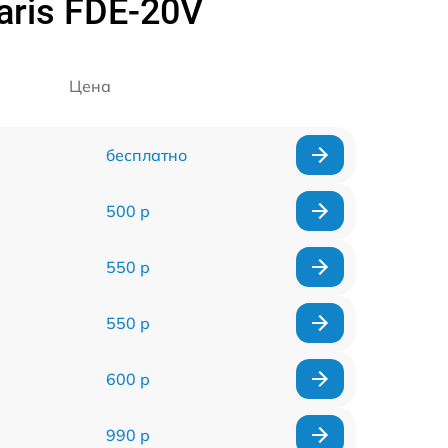
ris FDE-20V
Цена
бесплатно
500 р
550 р
550 р
600 р
990 р