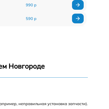
990 р
590 р
1000 р
1100 р
1250 р
ем Новгороде
500 р
550 р
450 р
апример, неправильная установка запчасти).