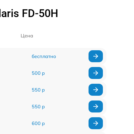
aris FD-50H
Цена
бесплатно
500 р
550 р
550 р
600 р