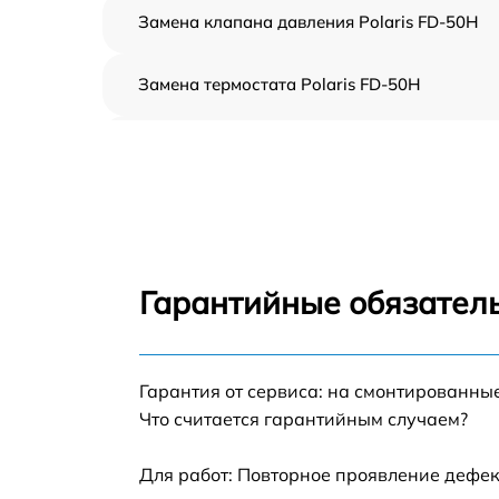
Замена клапана давления Polaris FD-50H
Замена термостата Polaris FD-50H
Профилактическая чистка Polaris FD-50H
Замена платы управления Polaris FD-50H
Ремонт платы управления (восстановление)
Polaris FD-50H
Гарантийные обязател
Ремонт/замена датчика температуры Polari
FD-50H
Гарантия от сервиса: на смонтированны
Замена прокладки Polaris FD-50H
Что считается гарантийным случаем?
Ремонт модуля управления Polaris FD-50H
Для работ: Повторное проявление дефек