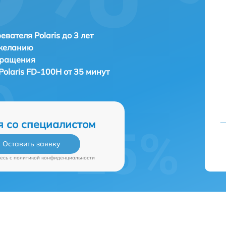
евателя Polaris до 3 лет
 желанию
бращения
Polaris FD-100H от 35 минут
я со специалистом
Оставить заявку
есь c
политикой конфиденциальности