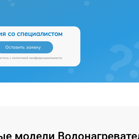
ия со специалистом
Оставить заявку
аетесь c
политикой конфиденциальности
е модели Водонагревател