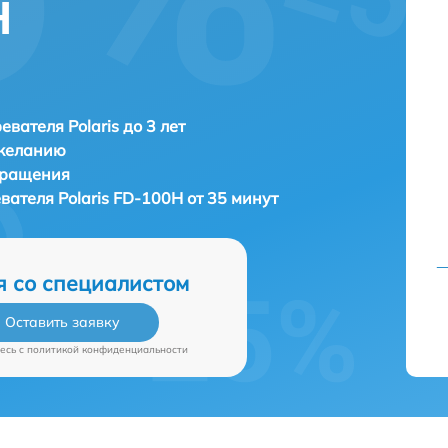
H
евателя Polaris до 3 лет
 желанию
бращения
евателя
Polaris FD-100H от 35 минут
я со специалистом
Оставить заявку
есь c
политикой конфиденциальности