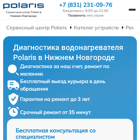
+7 (831) 231-09-76
Ежедневно с 9:00 до 21:00
Сервисный центр Polaris
в
Позвонить
мне утром
Нижнем Новгороде
Сервисный центр Polaris
Каталог устройств
Ремон
Диагностика водонагревателя
Polaris в Нижнем Новгороде
Диагностика за наш счет, ремонт по
желанию
Бесплатный выезд курьера в день
обращения
Гарантия на ремонт до 3 лет
Срочный ремонт от 35 минут
Бесплатная консультация со
специалистом