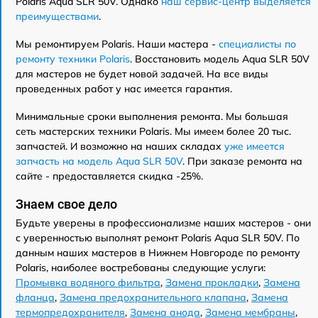
Polaris Aqua SLR 50V. Однако
наш сервис-центр выделяется
преимуществами
.
Мы ремонтируем Polaris. Наши мастера -
специалисты по
ремонту техники Polaris
. Восстановить модель Aqua SLR 50V
для мастеров не будет новой задачей. На все виды
проведенных работ у нас имеется гарантия.
Минимальные сроки выполнения ремонта. Мы большая
сеть мастерских техники Polaris. Мы имеем более 20 тыс.
запчастей. И возможно на наших складах
уже имеется
запчасть на модель Aqua SLR 50V
. При заказе ремонта на
сайте - предоставляется скидка -25%.
Знаем свое дело
Будьте уверены в профессионализме наших мастеров - они
с уверенностью выполнят ремонт Polaris Aqua SLR 50V. По
данным наших мастеров в Нижнем Новгороде по ремонту
Polaris, наиболее востребованы следующие услуги:
Промывка водяного фильтра
,
Замена прокладки
,
Замена
фланца
,
Замена предохранительного клапана
,
Замена
термопредохранителя
,
Замена анода
,
Замена мембраны
,