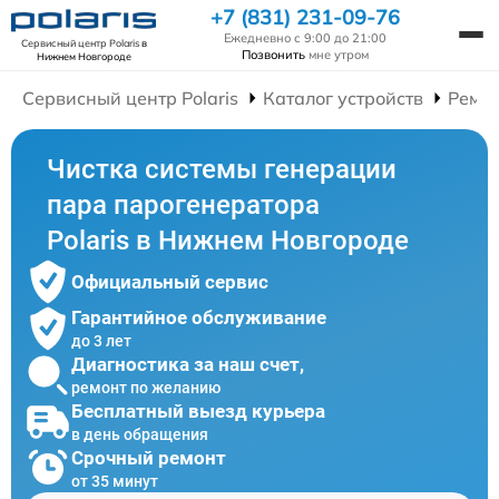
+7 (831) 231-09-76
Ежедневно с 9:00 до 21:00
Сервисный центр Polaris
в
Позвонить
мне утром
Нижнем Новгороде
Сервисный центр Polaris
Каталог устройств
Ремон
Чистка системы генерации
пара парогенератора
Polaris в Нижнем Новгороде
Официальный сервис
Гарантийное обслуживание
до 3 лет
Диагностика за наш счет,
ремонт по желанию
Бесплатный выезд курьера
в день обращения
Срочный ремонт
от 35 минут