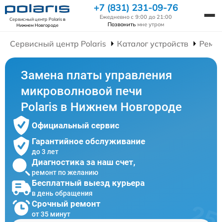
+7 (831) 231-09-76
Ежедневно с 9:00 до 21:00
Сервисный центр Polaris
в
Позвонить
мне утром
Нижнем Новгороде
Сервисный центр Polaris
Каталог устройств
Ремо
Замена платы управления
микроволновой печи
Polaris в Нижнем Новгороде
Официальный сервис
Гарантийное обслуживание
до 3 лет
Диагностика за наш счет,
ремонт по желанию
Бесплатный выезд курьера
в день обращения
Срочный ремонт
от 35 минут