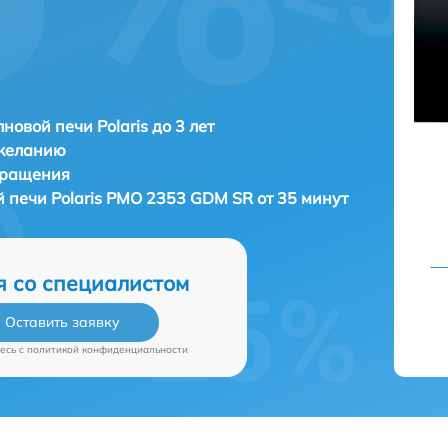
новой печи Polaris до 3 лет
 желанию
бращения
й печи
Polaris PMO 2353 GDM SR от 35 минут
я со специалистом
Оставить заявку
есь c
политикой конфиденциальности