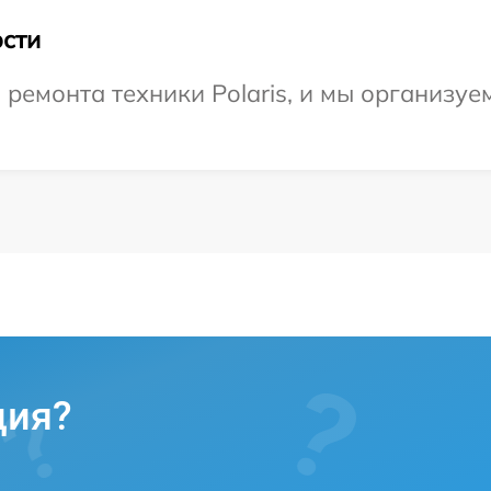
сти
емонта техники Polaris, и мы организуем
ция?