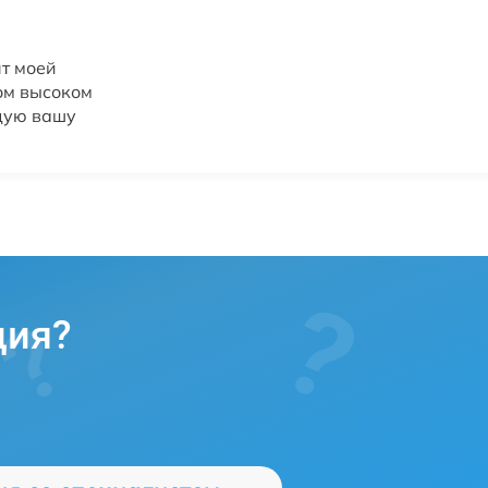
т моей
ом высоком
ндую вашу
ция?