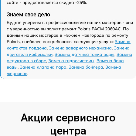
сайте - предоставляется скидка -25%.
Знаем свое дело
Будьте уверены в профессионализме наших мастеров - они
с уверенностью выполнят ремонт Polaris PACM 2060AC. По
данным наших мастеров в Нижнем Новгороде по ремонту
Polaris, наиболее востребованы следующие услуги:
Замена
контактов поддона
,
Замена заварного механизма
,
Замена
двигателя кофемолки
,
Замена датчика танка воды
,
Замена
редуктора в сборе
,
Замена гидросистемы
,
Замена бака
воды
,
Замена клапана пара
,
Замена бойлера
,
Замена
жерновов
.
Акции сервисного
центра