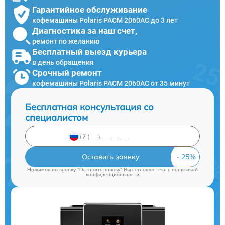
Гарантийное обслуживание
кофемашины Polaris PACM 2060AC до 3 лет
Диагностика за наш счет,
ремонт по желанию
Бесплатный выезд курьера
в день обращения
Срочный ремонт
кофемашины Polaris PACM 2060AC от 35 минут
Бесплатная консультация со
специалистом
Оставить заявку
Нажимая на кнопку "Оставить заявку" Вы соглашаетесь c
политикой
конфиденциальности