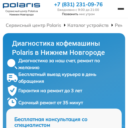
+7 (831) 231-09-76
Ежедневно с 9:00 до 21:00
Сервисный центр Polaris
в
Позвонить
мне утром
Нижнем Новгороде
Сервисный центр Polaris
Каталог устройств
Ремо
Диагностика кофемашины
Polaris в Нижнем Новгороде
Диагностика за наш счет, ремонт по
желанию
Бесплатный выезд курьера в день
обращения
Гарантия на ремонт до 3 лет
Срочный ремонт от 35 минут
Бесплатная консультация со
специалистом